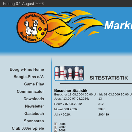
Freitag 07. August 2026
Boogie-Pins Home
Boogie-Pins e.V.
SITESTATISTIK
Game Play
Besucher Statistik
Communicator
Besucher 13.08.2004 00.00 Uhr bis 08.03.2006 10.00 U
Downloads
Jetzt / 13.00 07.08.2026:
13
Heute / 07.08.2026:
312
Newsletter
Monat / 08.2026:
3945
Gästebuch
Jahr / 2026:
200439
Sponsoren
2006
2007
Club 300er Spiele
2008