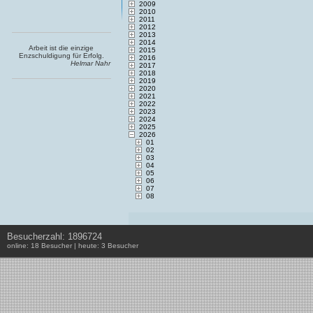
2009
2010
2011
2012
2013
2014
Arbeit ist die einzige
2015
Enzschuldigung für Erfolg.
2016
Helmar Nahr
2017
2018
2019
2020
2021
2022
2023
2024
2025
2026
01
02
03
04
05
06
07
08
Besucherzahl: 1896724
online: 18 Besucher | heute: 3 Besucher