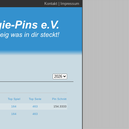
Kontakt
|
Impressum
Top Spiel
Top Serie
Pin Schnitt
164
463
154.3333
164
463