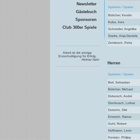
Newsletter
Spielerin / Spieler
Gästebuch
Böttcher, Kerstin
Sponsoren
Kuba, Ines
Club 300er Spiele
Schneider, Angelika
Starke, Anja-Daniela
Zemitzsch, Petra
Arbeit ist die einzige
Enzschuldigung für Erfolg.
Helmar Nahr
Herren
Spielerin / Spieler
Beil, Sebastian
Böttcher, Michael
Dobersch, André
Dornbusch, Lothar
Dutscho, Dirk
Emmrich, Rainer
Guhl, Robert
Hoffmann, Leon
Kerstan, Philipp