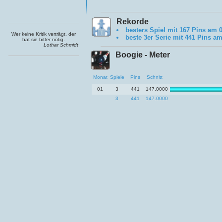
Rekorde
besters Spiel mit 167 Pins am 
Wer keine Kritik verträgt, der
beste 3er Serie mit 441 Pins am
hat sie bitter nötig.
Lothar Schmidt
Boogie - Meter
Monat
Spiele
Pins
Schnitt
01
3
441
147.0000
3
441
147.0000