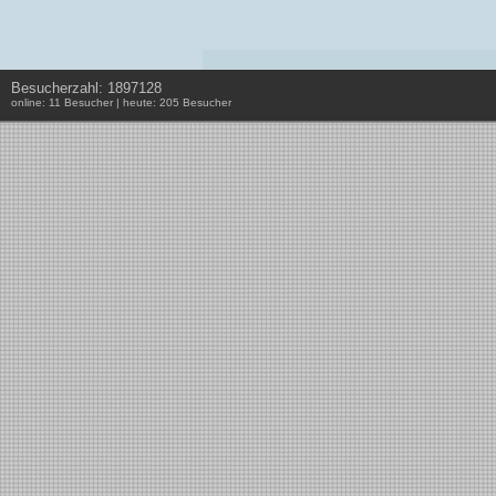
Besucherzahl: 1897128
online: 11 Besucher | heute: 205 Besucher