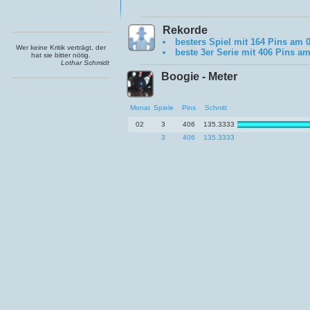
Rekorde
besters Spiel mit 164 Pins am 
Wer keine Kritik verträgt, der
beste 3er Serie mit 406 Pins am
hat sie bitter nötig.
Lothar Schmidt
Boogie - Meter
Monat
Spiele
Pins
Schnitt
02
3
406
135.3333
3
406
135.3333