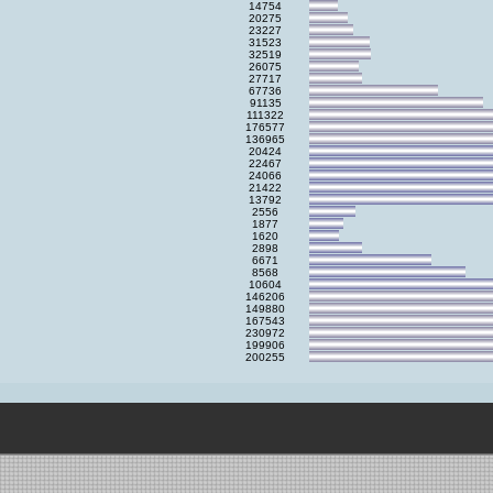
14754
20275
23227
31523
32519
26075
27717
67736
91135
111322
176577
136965
20424
22467
24066
21422
13792
2556
1877
1620
2898
6671
8568
10604
146206
149880
167543
230972
199906
200255