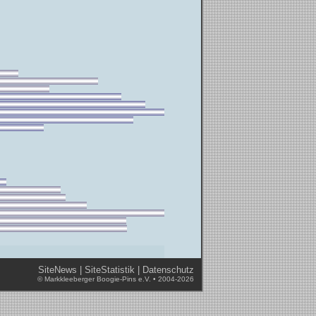
SiteNews
|
SiteStatistik
|
Datenschutz
© Markkleeberger Boogie-Pins e.V. • 2004-2026