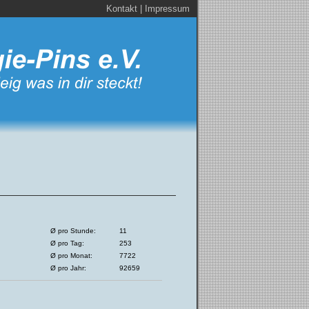
Kontakt
|
Impressum
Ø pro Stunde:
11
Ø pro Tag:
253
Ø pro Monat:
7722
Ø pro Jahr:
92659