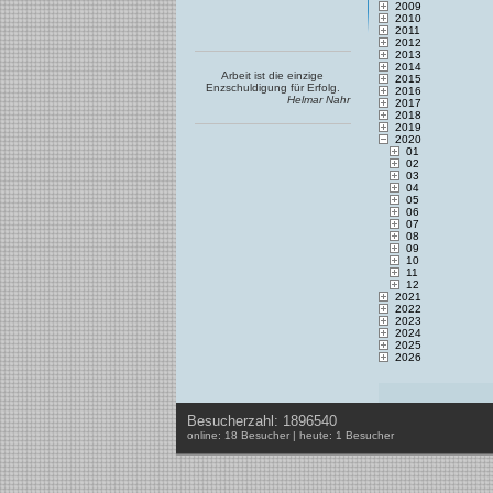
2009
2010
2011
2012
2013
2014
Arbeit ist die einzige
2015
Enzschuldigung für Erfolg.
2016
Helmar Nahr
2017
2018
2019
2020
01
02
03
04
05
06
07
08
09
10
11
12
2021
2022
2023
2024
2025
2026
Besucherzahl: 1896540
online: 18 Besucher | heute: 1 Besucher