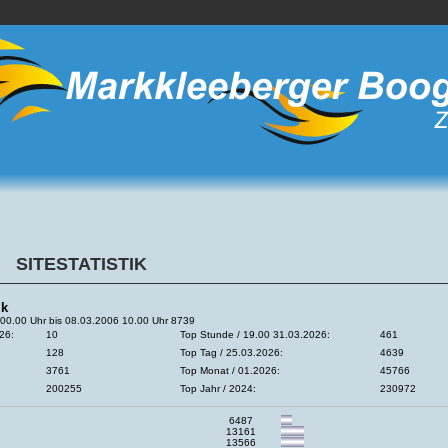
SITESTATISTIK
ik
00.00 Uhr bis 08.03.2006 10.00 Uhr 8739
26:
10
Top Stunde / 19.00 31.03.2026:
461
128
Top Tag / 25.03.2026:
4639
3761
Top Monat / 01.2026:
45766
200255
Top Jahr / 2024:
230972
6487
13161
13566