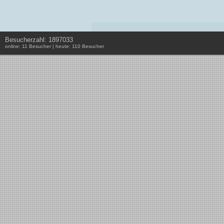
Besucherzahl: 1897033
online: 11 Besucher | heute: 110 Besucher