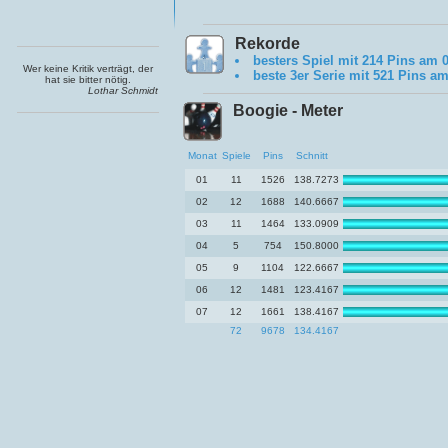
Rekorde
besters Spiel mit 214 Pins am 
Wer keine Kritik verträgt, der
beste 3er Serie mit 521 Pins am
hat sie bitter nötig.
Lothar Schmidt
Boogie - Meter
Monat
Spiele
Pins
Schnitt
01
11
1526
138.7273
02
12
1688
140.6667
03
11
1464
133.0909
04
5
754
150.8000
05
9
1104
122.6667
06
12
1481
123.4167
07
12
1661
138.4167
72
9678
134.4167