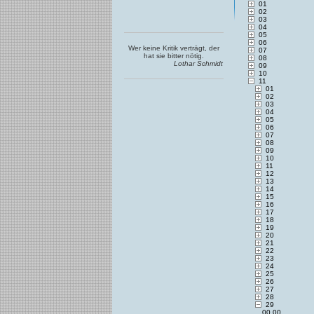
01
02
03
04
05
06
Wer keine Kritik verträgt, der
07
hat sie bitter nötig.
08
Lothar Schmidt
09
10
11
01
02
03
04
05
06
07
08
09
10
11
12
13
14
15
16
17
18
19
20
21
22
23
24
25
26
27
28
29
00.00