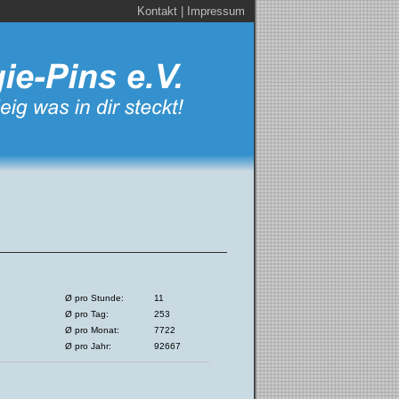
Kontakt
|
Impressum
Ø pro Stunde:
11
Ø pro Tag:
253
Ø pro Monat:
7722
Ø pro Jahr:
92667