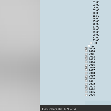
01.00
03.00
04.00
07.00
10.00
11.00
14.00
15.00
16.00
17.00
18.00
19.00
20.00
21.00
23.00
30
12
2009
2010
2011
2012
2013
2014
2015
2016
2017
2018
2019
2020
2021
2022
2023
2024
2025
2026
Besucherzahl: 1896924