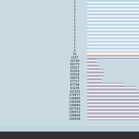
1
2
2
1
1
1
1
1
2
1
2
1
1
1
2
31
1227
14754
20275
23227
31523
32519
26075
27717
67736
91135
111322
176577
136965
146206
149880
167543
230972
199906
200639