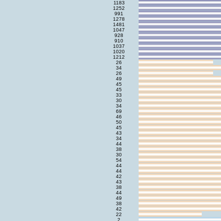
1183
1252
991
1278
1481
1047
928
910
1037
1020
1212
26
34
26
49
45
45
33
30
34
69
46
50
45
43
34
44
38
30
54
44
44
42
43
38
44
49
38
42
22
2