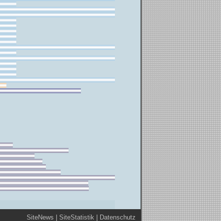
SiteNews
|
SiteStatistik
|
Datenschutz