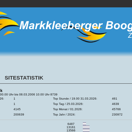
SITESTATISTIK
ik
00.00 Uhr bis 08.03.2006 10.00 Uhr 8739
26:
1
Top Stunde / 19.00 31.03.2026:
461
1
Top Tag / 25.03.2026:
4639
4145
Top Monat / 01.2026:
45766
200639
Top Jahr / 2024:
230972
6487
13161
13566