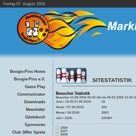
Freitag 07. August 2026
Boogie-Pins Home
Boogie-Pins e.V.
SITESTATISTIK
Game Play
Besucher Statistik
Communicator
Besucher 13.08.2004 00.00 Uhr bis 08.03.2006 10.00 U
Downloads
Jetzt / 10.00 07.08.2026:
19
Heute / 07.08.2026:
260
Newsletter
Monat / 08.2026:
3893
Gästebuch
Jahr / 2026:
200387
Sponsoren
2006
2007
Club 300er Spiele
2008