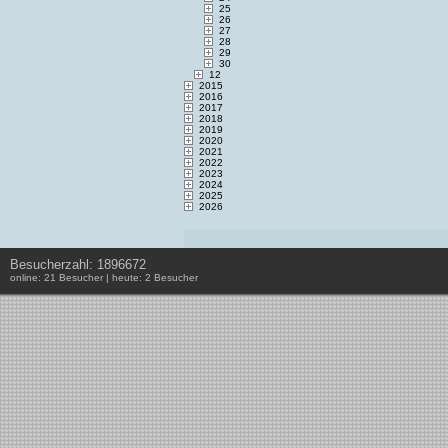
25
26
27
28
29
30
12
2015
2016
2017
2018
2019
2020
2021
2022
2023
2024
2025
2026
Besucherzahl: 1896672
online: 21 Besucher | heute: 2 Besucher