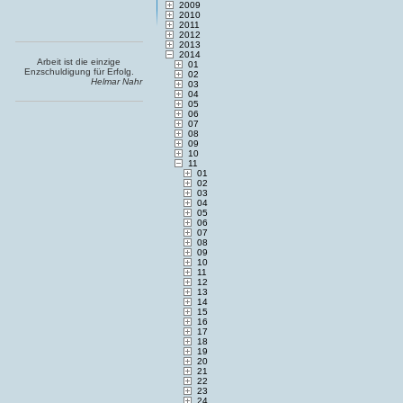
2009
2010
2011
2012
2013
2014
Arbeit ist die einzige
01
Enzschuldigung für Erfolg.
02
Helmar Nahr
03
04
05
06
07
08
09
10
11
01
02
03
04
05
06
07
08
09
10
11
12
13
14
15
16
17
18
19
20
21
22
23
24