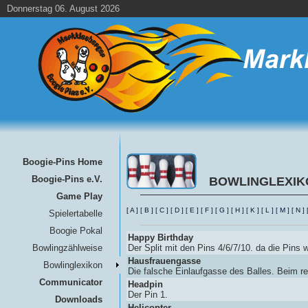
Donnerstag 06. August 2026
Boogie-Pins Home
Boogie-Pins e.V.
BOWLINGLEXIK
Game Play
[
A
]
[
B
]
[
C
]
[
D
]
[
E
]
[
F
]
[
G
]
[
H
]
[
K
]
[
L
]
[
M
]
[
N
]
Spielertabelle
Boogie Pokal
Happy Birthday
Bowlingzählweise
Der Split mit den Pins 4/6/7/10. da die Pin
Hausfrauengasse
Bowlinglexikon
Die falsche Einlaufgasse des Balles. Beim re
Communicator
Headpin
Der Pin 1.
Downloads
Helicopter