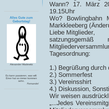
Wann? 17. März 20
19.15Uhr
Wo? Bowlingbahn Ma
Alles Gute zum
Geburtstag!
Markkleeberg (Änder
Liebe Mitglieder,
satzungsgemäß
Mitgliederversammlun
Tagesordnung:
Alexander Wadewitz
1.) Begrüßung durch 
2.) Sommerfest
Es kann passieren, was will:
Einer hat es immer kommen
3.) Vereinsshirt
sehn.
Fernandel
4.) Diskussion, Sons
Wir weisen ausdrückli
„...Jedes Vereinsmit