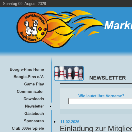
Sonntag 09. August 2026
Boogie-Pins Home
Boogie-Pins e.V.
NEWSLETTER
Game Play
Communicator
Wie lautet Ihre Vorname?
Downloads
Newsletter
Gästebuch
Sponsoren
11.02.2026
Einladung zur Mitgl
Club 300er Spiele