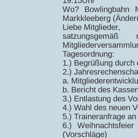
19.15Uhr
Wo? Bowlingbahn Ma
Markkleeberg (Änder
Liebe Mitglieder,
satzungsgemäß
Mitgliederversammlun
Tagesordnung:
1.) Begrüßung durch 
2.) Jahresrechenscha
a. Mitgliederentwickl
b. Bericht des Kasse
3.) Entlastung des V
4.) Wahl des neuen V
5.) Traineranfrage an
6.) Weihnachtsfeie
(Vorschläge)