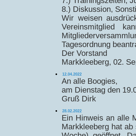
7.) Trainingszeiten, 
8.) Diskussion, Sons
Wir weisen ausdrück
Vereinsmitglied k
Mitgliederversam
Tagesordnung beantra
Der Vorstand
Markkleeberg, 02. S
12.04.2022
An alle Boogies,
am Dienstag den 19.04
Gruß Dirk
28.02.2022
Ein Hinweis an alle 
Markkleeberg hat ab s
Woche) geöffnet. Da