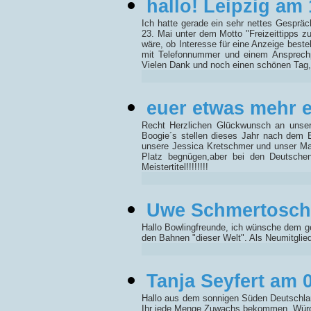
hallo! Leipzig am
Ich hatte gerade ein sehr nettes Gespräc
23. Mai unter dem Motto "Freizeittipps 
wäre, ob Interesse für eine Anzeige beste
mit Telefonnummer und einem Ansprechpa
Vielen Dank und noch einen schönen Tag,
euer etwas mehr 
Recht Herzlichen Glückwunsch an unsere
Boogie´s stellen dieses Jahr nach dem 
unsere Jessica Kretschmer und unser Ma
Platz begnügen,aber bei den Deutsche
Meistertitel!!!!!!!!
Uwe Schmertosch 
Hallo Bowlingfreunde, ich wünsche dem g
den Bahnen "dieser Welt". Als Neumitglie
Tanja Seyfert am 
Hallo aus dem sonnigen Süden Deutschland
Ihr jede Menge Zuwachs bekommen. Würde m