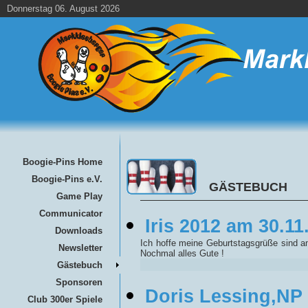
Donnerstag 06. August 2026
Boogie-Pins Home
Boogie-Pins e.V.
GÄSTEBUCH
Game Play
Communicator
Iris 2012 am 30.11
Downloads
Ich hoffe meine Geburtstagsgrüße sind a
Newsletter
Nochmal alles Gute !
Gästebuch
Sponsoren
Doris Lessing,NP f
Club 300er Spiele