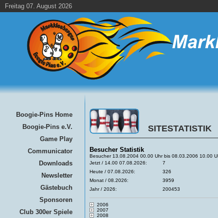
Freitag 07. August 2026
Boogie-Pins Home
Boogie-Pins e.V.
SITESTATISTIK
Game Play
Besucher Statistik
Communicator
Besucher 13.08.2004 00.00 Uhr bis 08.03.2006 10.00 U
Downloads
Jetzt / 14.00 07.08.2026:
7
Heute / 07.08.2026:
326
Newsletter
Monat / 08.2026:
3959
Gästebuch
Jahr / 2026:
200453
Sponsoren
2006
2007
Club 300er Spiele
2008