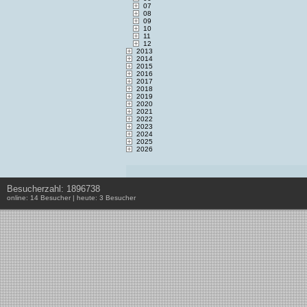
07
08
09
10
11
12
2013
2014
2015
2016
2017
2018
2019
2020
2021
2022
2023
2024
2025
2026
Besucherzahl: 1896738
online: 14 Besucher | heute: 3 Besucher