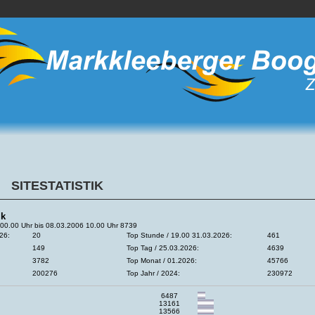
SITESTATISTIK
ik
00.00 Uhr bis 08.03.2006 10.00 Uhr 8739
26:
20
Top Stunde / 19.00 31.03.2026:
461
149
Top Tag / 25.03.2026:
4639
3782
Top Monat / 01.2026:
45766
200276
Top Jahr / 2024:
230972
6487
13161
13566