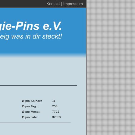
Kontakt
|
Impressum
Ø pro Stunde:
11
Ø pro Tag:
253
Ø pro Monat:
7722
Ø pro Jahr:
92659