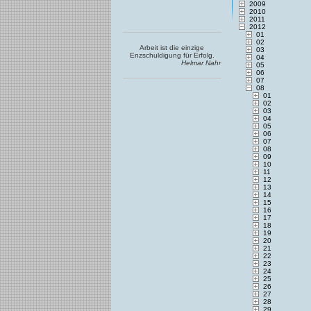
2009
2010
2011
2012
01
02
Arbeit ist die einzige
03
Enzschuldigung für Erfolg.
04
Helmar Nahr
05
06
07
08
01
02
03
04
05
06
07
08
09
10
11
12
13
14
15
16
17
18
19
20
21
22
23
24
25
26
27
28
29