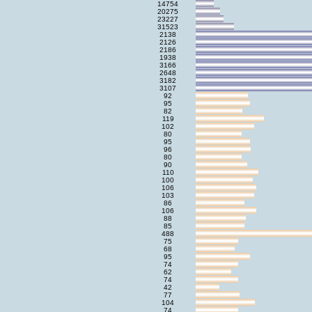
14754
20275
23227
31523
2138
2126
2186
1938
3166
2648
3182
3107
92
95
82
119
102
80
95
96
80
90
110
100
106
103
86
106
88
85
488
75
68
95
74
62
74
42
77
104
74