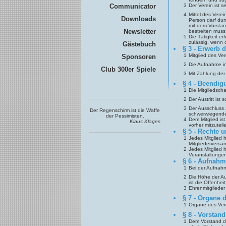
Communicator
3
Der Verein ist se
4
Mittel des Vere
Downloads
Person darf du
mit dem Vorstan
Newsletter
bestreiten muss
5
Die Tätigkeit e
zulässig, wenn
Gästebuch
§ 3 - Erwerb d
1
Mitglied des Ve
Sponsoren
2
Die Aufnahme in
Club 300er Spiele
3
Mit Zahlung der
§ 4 - Beendig
1
Die Mitgliedscha
2
Der Austritt ist
3
Der Ausschluss 
Der Regenschirm ist die Waffe
schwerwiegende
der Pessimisten.
4
Dem Mitglied is
Klaus Klages
vorher mitzuteil
§ 5 - Rechte u
1
Jedes Mitglied 
Mitgliederversa
2
Jedes Mitglied h
Veranstaltungen 
§ 6 - Aufnahm
1
Bei der Aufnahm
2
Die Höhe der Au
ist die Offenhe
3
Ehrenmitglieder
§ 7 - Organe 
1
Organe des Vere
§ 8 - Vorstand
1
Dem Vorstand d