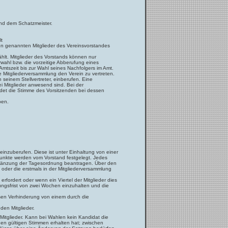
und dem Schatzmeister.
lt
ben genannten Mitglieder des Vereinsvorstandes
hlt. Mitglieder des Vorstands können nur
erwahl bzw. die vorzeitige Abberufung eines
 Amtszeit bis zur Wahl seines Nachfolgers im Amt.
ie Mitgliederversammlung den Verein zu vertreten.
seinem Stellvertreter, einberufen. Eine
i Mitglieder anwesend sind. Bei der
det die Stimme des Vorsitzenden bei dessen
ben.
einzuberufen. Diese ist unter Einhaltung von einer
punkte werden vom Vorstand festgelegt. Jedes
 Ergänzung der Tagesordnung beantragen. Über den
der die erstmals in der Mitgliederversammlung
.
fordert oder wenn ein Viertel der Mitglieder dies
ungsfrist von zwei Wochen einzuhalten und die
ssen Verhinderung von einem durch die
den Mitglieder.
Mitglieder. Kann bei Wahlen kein Kandidat die
nen gültigen Stimmen erhalten hat; zwischen