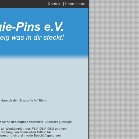
Kontakt
|
Impressum
d danach den Zusatz "e.V." führen.
im Sinne des Abgabeabschnitts "Steuerbegünstigte
ahme an Wettkämpfen des FBV, DBV, DBU und von
altung von finanziellen Mitteln für
ungen und eine sinnvolle Beschäftigung von