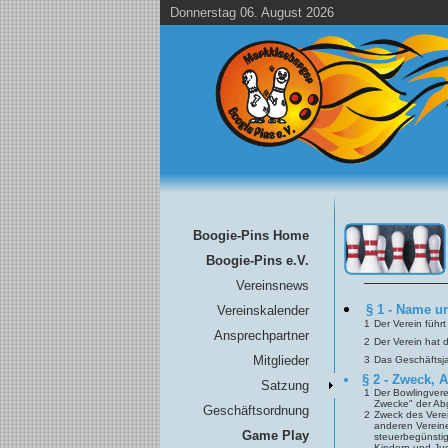
Donnerstag 06. August 2026
Boogie-Pins Home
Boogie-Pins e.V.
Vereinsnews
§ 1 - Name u
Vereinskalender
1
Der Verein führ
Ansprechpartner
2
Der Verein hat 
Mitglieder
3
Das Geschäftsja
§ 2 - Zweck, 
Satzung
1
Der Bowlingvere
Zwecke" der A
Geschäftsordnung
2
Zweck des Verei
anderen Vereine
Game Play
steuerbegünstig
Kindern und Jug