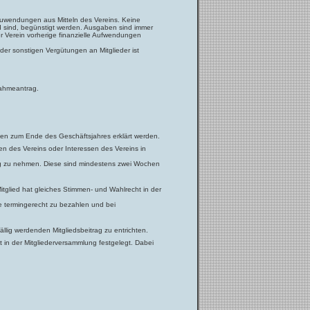
 Zuwendungen aus Mitteln des Vereins. Keine
 sind, begünstigt werden. Ausgaben sind immer
er Verein vorherige finanzielle Aufwendungen
der sonstigen Vergütungen an Mitglieder ist
nahmeantrag.
onaten zum Ende des Geschäftsjahres erklärt werden.
en des Vereins oder Interessen des Vereins in
ng zu nehmen. Diese sind mindestens zwei Wochen
itglied hat gleiches Stimmen- und Wahlrecht in der
äge termingerecht zu bezahlen und bei
llig werdenden Mitgliedsbeitrag zu entrichten.
 in der Mitgliederversammlung festgelegt. Dabei