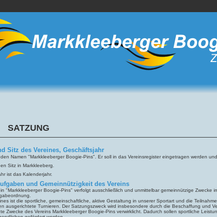
SATZUNG
nd Sitz des Vereines, Geschäftsjahr
t den Namen "Markkleeberger Boogie-Pins". Er soll in das Vereinsregister eingetragen werden un
den Sitz in Markkleeberg.
hr ist das Kalenderjahr.
Aufgaben und Gemeinnützigkeit des Vereins
in "Markkleeberger Boogie-Pins" verfolgt ausschließlich und unmittelbar gemeinnützige Zwecke 
bgabeordnung.
nes ist die sportliche, gemeinschaftliche, aktive Gestaltung in unserer Sportart und die Teiln
n ausgerichtete Turnieren. Der Satzungszweck wird insbesondere durch die Beschaffung und Verw
te Zwecke des Vereins Markkleeberger Boogie-Pins verwirklicht. Dadurch sollen sportliche Leist
endlichen gefördert werden.