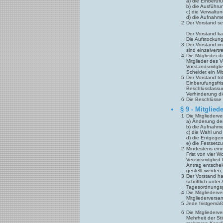
a) die Einberuf
b) die Ausführu
c) die Verwaltu
d) die Aufnahme
2
Der Vorstand se
Der Vorstand ka
Die Aufstockung
3
Der Vorstand im
sind einzelvertr
4
Die Mitglieder 
Mitglieder des V
Vorstandsmitgli
Scheidet ein Mit
5
Der Vorstand tr
Einberufungsfri
Beschlussfassun
Verhinderung die
6
Die Beschlüsse 
§ 9 - Mitglie
1
Die Mitgliederv
a) Änderung de
b) die Aufnahme
c) die Wahl und
d) die Entgege
e) die Festsetz
2
Mindestens einm
Frist von vier 
Vereinsmitglied
Antrag entschei
gestellt werden
3
Der Vorstand ha
schriftlich unt
Tagesordnungsp
4
Die Mitgliederv
Mitgliederversa
5
Jede fristgemäß
6
Die Mitgliederv
Mehrheit der St