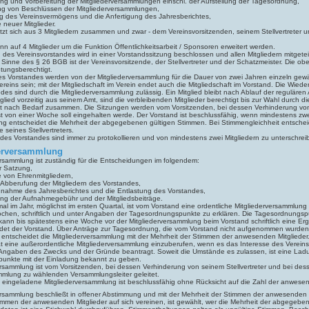
ung und Vorbereitung der Mitgliederversammlungen einschl. der Aufstellung der Tagesordnung,
ng von Beschlüssen der Mitgliederversammlungen,
ng des Vereinsvermögens und die Anfertigung des Jahresberichtes,
 neuer Mitglieder.
tzt sich aus 3 Mitgliedern zusammen und zwar - dem Vereinsvorsitzenden, seinem Stellvertreter 
nn auf 4 Mitglieder um die Funktion Öffentlichkeitsarbeit / Sponsoren erweitert werden.
 des Vereinsvorstandes wird in einer Vorstandssitzung beschlossen und allen Mitgliedern mitgetei
 Sinne des § 26 BGB ist der Vereinsvorsitzende, der Stellvertreter und der Schatzmeister. Die o
etungsberechtigt.
des Vorstandes werden von der Mitgliederversammlung für die Dauer von zwei Jahren einzeln gewä
ereins sein; mit der Mitgliedschaft im Verein endet auch die Mitgliedschaft im Vorstand. Die Wied
edes sind durch die Mitgliederversammlung zulässig. Ein Mitglied bleibt nach Ablauf der regulären
glied vorzeitig aus seinem Amt, sind die verbleibenden Mitglieder berechtigt bis zur Wahl durch d
itt nach Bedarf zusammen. Die Sitzungen werden vom Vorsitzenden, bei dessen Verhinderung von 
st von einer Woche soll eingehalten werde. Der Vorstand ist beschlussfähig, wenn mindestens zwe
g entscheidet die Mehrheit der abgegebenen gültigen Stimmen. Bei Stimmengleichheit entschei
 seines Stellvertreters.
des Vorstandes sind immer zu protokollieren und von mindestens zwei Mitgliedern zu unterschrei
derversammlung
ersammlung ist zuständig für die Entscheidungen im folgendem:
r Satzung,
 von Ehrenmitgliedern,
 Abberufung der Mitgliedern des Vorstandes,
nnahme des Jahresberichtes und die Entlastung des Vorstandes,
ung der Aufnahmegebühr und der Mitgliedsbeiträge.
al im Jahr, möglichst im ersten Quartal, ist vom Vorstand eine ordentliche Mitgliederversammlung 
Wochen, schriftlich und unter Angaben der Tagesordnungspunkte zu erklären. Die Tagesordnungs
 kann bis spätestens eine Woche vor der Mitgliederversammlung beim Vorstand schriftlich eine
det der Vorstand. Über Anträge zur Tagesordnung, die vom Vorstand nicht aufgenommen wurden o
, entscheidet die Mitgliederversammlung mit der Mehrheit der Stimmen der anwesenden Mitglieder
t eine außerordentliche Mitgliederversammlung einzuberufen, wenn es das Interesse des Vereins er
er Angaben des Zwecks und der Gründe beantragt. Soweit die Umstände es zulassen, ist eine Lad
unkte mit der Einladung bekannt zu geben.
ersammlung ist vom Vorsitzenden, bei dessen Verhinderung von seinem Stellvertreter und bei de
mmlung zu wählenden Versammlungsleiter geleitet.
 eingeladene Mitgliederversammlung ist beschlussfähig ohne Rücksicht auf die Zahl der anwesen
ersammlung beschließt in offener Abstimmung und mit der Mehrheit der Stimmen der anwesenden 
immen der anwesenden Mitglieder auf sich vereinen, ist gewählt, wer die Mehrheit der abgegebe