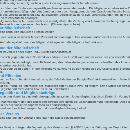
lbstlos tätig; er verfolgt nicht in erster Linie eigenwirtschaftliche Interessen.
ins dürfen nur für die satzungsmäßigen Zwecke verwendet werden. Die Mitglieder erhalten keine
rch unverhältnismäßig hohe Vergütungen oder durch Ausgaben, die dem Zweck des Vereins fremd
d des Vereins abzuklären bzw. zu bewilligen.Dieses ist auch für evtl. Veranstaltungen, bei dem d
, vom Vorstand zu bewilligen.
rfolgt ausschließlich Ehrenamtlich und unentgeltlich. Die Zahlung von Aufwandsentschädigungen o
 diese nicht unangemessen hoch sind. (Ehrenamtpauschale)
er Mitgliedschaft
reins kann jede natürliche Person werden.
 den Verein ist schriftlich beim Vorstand zu beantragen. Der Vorstand entscheidet über den Auf
 Aufnahmegebühr und des Mitgliedsbeitrages wird die Mitgliedschaft wirksam.
ung der Mitgliedschaft
ft im Verein endet durch Tod, Austritt oder Ausschluss.
 schriftlich gegenüber dem Vorstand zu erklären. Der Austritt kann nur mit einer Frist von zwei M
aus dem Verein erfolgt, durch Nichtzahlung des Jahresbeitrages sowie wer schuldhaft das Anseh
r Weise geschädigt hat.
t Gelegenheit zu geben, in der Mitgliederversammlung zu den Gründen des Ausschlusses Stellu
en.
nd Pflichten
hat das Recht, bei der Unterstützung der "Markkleeberger Boogie-Pins" aktiv mitzuwirken. Jedes M
mmlung.
at die Pflicht, die Interessen der "Markkleeberger Boogie-Pins" zu fördern, seine Mitgliedsbeitr
jeglicher Art mitzuwirken bzw. diese zu unterstützen.
egebühr und Mitgliedsbeiträge
e in den Verein ist eine Aufnahmegebühr zu zahlen. Jedes Mitglied hat einen jährlich im Voraus fä
fnahmegebühr und des Mitgliederbeitrages wird durch die Geschäftsordnung festgelegt. Diese ist
it in der Allgemeinheit angemessen zu berücksichtigen.
 sind von der Aufnahmegebühr und dem Mitgliederbeitrag befreit.
des Vereins
ins sind erst der Vorstand und dann die Mitgliederversammlung.
es Vereins obliegen die Vertretung des Vereins nach § 26BGB und die Führung der Geschäfte.