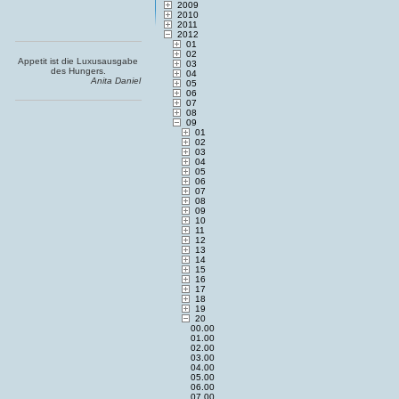
2009
2010
2011
2012
01
02
Appetit ist die Luxusausgabe
03
des Hungers.
04
Anita Daniel
05
06
07
08
09
01
02
03
04
05
06
07
08
09
10
11
12
13
14
15
16
17
18
19
20
00.00
01.00
02.00
03.00
04.00
05.00
06.00
07.00