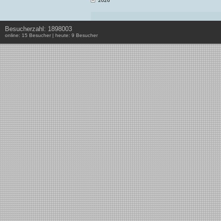
2026
Besucherzahl: 1898003
online: 15 Besucher | heute: 9 Besucher