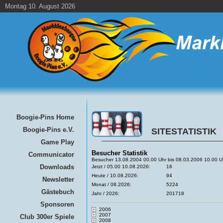
Montag 10. August 2026
Boogie-Pins Home
Boogie-Pins e.V.
SITESTATISTIK
Game Play
Besucher Statistik
Communicator
Besucher 13.08.2004 00.00 Uhr bis 08.03.2006 10.00 U
Downloads
Jetzt / 05.00 10.08.2026:
16
Heute / 10.08.2026:
94
Newsletter
Monat / 08.2026:
5224
Gästebuch
Jahr / 2026:
201718
Sponsoren
2006
2007
Club 300er Spiele
2008