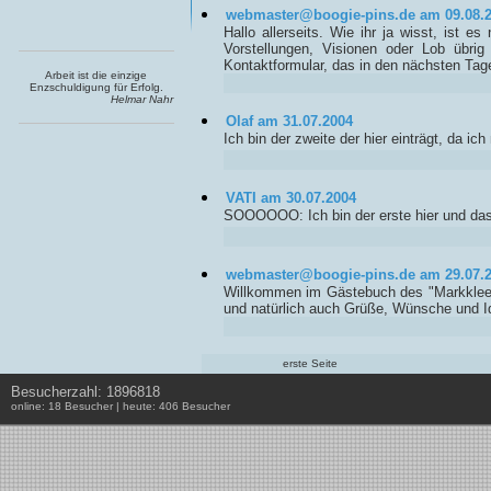
webmaster@boogie-pins.de am 09.08.
Hallo allerseits. Wie ihr ja wisst, ist es
Vorstellungen, Visionen oder Lob übri
Kontaktformular, das in den nächsten Tage
Arbeit ist die einzige
Enzschuldigung für Erfolg.
Helmar Nahr
Olaf am 31.07.2004
Ich bin der zweite der hier einträgt, da ic
VATI am 30.07.2004
SOOOOOO: Ich bin der erste hier und das 
webmaster@boogie-pins.de am 29.07.
Willkommen im Gästebuch des "Markkleeber
und natürlich auch Grüße, Wünsche und Id
erste Seite
Besucherzahl: 1896818
online: 18 Besucher | heute: 406 Besucher