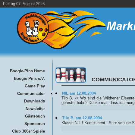
Freitag 07. August 2026
Boogie-Pins Home
Boogie-Pins e.V.
COMMUNICATO
Game Play
NIL am 12.08.2004
Communicator
Tilo B. -> Wo sind die Wilthener Eisen
Downloads
getestet habe? Denke mal, dass ich morgen
Newsletter
Gästebuch
Tilo B. am 12.08.2004
Klasse NIL ! Kompliment ! Sehr schöne Se
Sponsoren
Club 300er Spiele